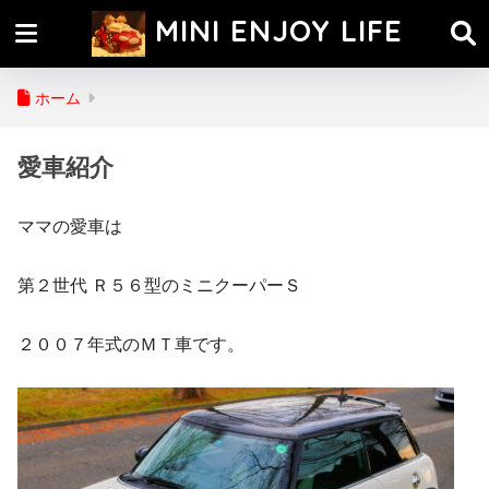
MINI ENJOY LIFE
ホーム
愛車紹介
ママの愛車は
第２世代 Ｒ５６型のミニクーパーＳ
２００７年式のＭＴ車です。