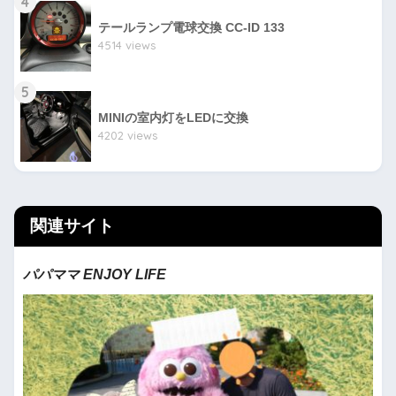
4
テールランプ電球交換 CC-ID 133
4514 views
5
MINIの室内灯をLEDに交換
4202 views
関連サイト
パパママ ENJOY LIFE