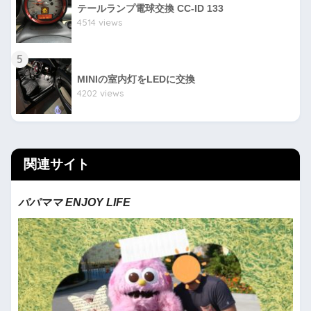
テールランプ電球交換 CC-ID 133
4514 views
5
MINIの室内灯をLEDに交換
4202 views
関連サイト
パパママ ENJOY LIFE